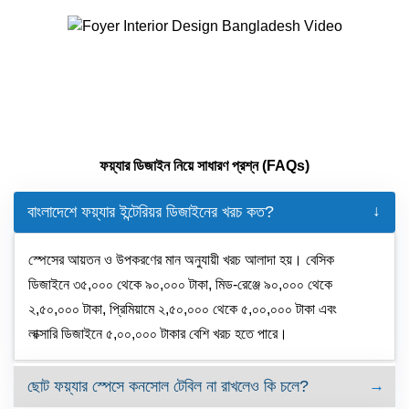
ফয়্যার ডিজাইন নিয়ে সাধারণ প্রশ্ন (FAQs)
বাংলাদেশে ফয়্যার ইন্টেরিয়র ডিজাইনের খরচ কত?
স্পেসের আয়তন ও উপকরণের মান অনুযায়ী খরচ আলাদা হয়। বেসিক
ডিজাইনে ৩৫,০০০ থেকে ৯০,০০০ টাকা, মিড-রেঞ্জে ৯০,০০০ থেকে
২,৫০,০০০ টাকা, প্রিমিয়ামে ২,৫০,০০০ থেকে ৫,০০,০০০ টাকা এবং
লাক্সারি ডিজাইনে ৫,০০,০০০ টাকার বেশি খরচ হতে পারে।
ছোট ফয়্যার স্পেসে কনসোল টেবিল না রাখলেও কি চলে?