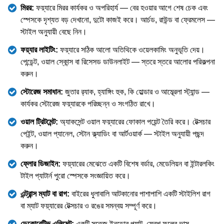
মিরর:
ফয়্যারে মিরর কার্যকর ও অপরিহার্য — বের হওয়ার আগে শেষ চেক এবং
স্পেসকে দৃশ্যত বড় দেখানো, দুটো কাজই করে। আর্চড, রাউন্ড বা ফ্রেমলেস —
স্টাইল অনুযায়ী বেছে নিন।
ফয়্যার লাইটিং:
ফয়্যারে সঠিক আলো অতিথিকে ওয়েলকামিং অনুভূতি দেয়।
পেন্ডেন্ট, ওয়াল স্কোন্স বা রিসেসড ডাউনলাইট — স্তরে স্তরে আলোর পরিকল্পনা
করুন।
স্টোরেজ সমাধান:
জুতার র‌্যাক, হ্যাঙ্গিং হুক, কি হোল্ডার ও আম্ব্রেলা স্ট্যান্ড —
কার্যকর স্টোরেজ ফয়্যারকে পরিচ্ছন্ন ও সংগঠিত রাখে।
ওয়াল ট্রিটমেন্ট:
অ্যাকসেন্ট ওয়াল ফয়্যারের ফোকাল পয়েন্ট তৈরি করে। টেক্সচার
পেইন্ট, ওয়াল প্যানেল, স্টোন ক্ল্যাডিং বা আর্টওয়ার্ক — স্টাইল অনুযায়ী পছন্দ
করুন।
ফ্লোর ডিজাইন:
ফয়্যারের মেঝেতে একটি বিশেষ বর্ডার, মেডেলিয়ন বা ইন্টারলকিং
টাইল প্যাটার্ন পুরো স্পেসকে সংজ্ঞায়িত করে।
এন্ট্রান্স ম্যাট বা রাগ:
বাইরের ধুলাবালি আটকানোর পাশাপাশি একটি স্টাইলিশ রাগ
বা ম্যাট ফয়্যারের টেক্সচার ও রঙের সমন্বয় সম্পূর্ণ করে।
ডেকোরেটিভ এলিমেন্ট:
একটি সতেজ ইনডোর প্ল্যান্ট, ফ্রেশ ফুলের ভাস,