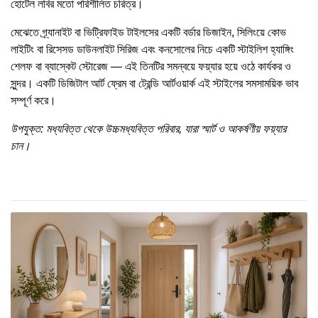
হোটেল লবির মতো পরিশীলিত চরিত্র।
মেঝেতে গ্র্যানাইট বা ভিট্রিফাইড টাইলসের একটি বর্ডার ডিজাইন, সিলিংয়ে কোভ
লাইটিং বা রিসেসড ডাউনলাইট সিরিজ এবং কনসোলের নিচে একটি স্টাইলিশ হ্যাঙ্গিং
শেলফ বা ব্যাস্কেট স্টোরেজ — এই তিনটির সমন্বয়ে ফয়্যার হয়ে ওঠে কার্যকর ও
সুন্দর। একটি ডিজিটাল আর্ট ফ্রেম বা ট্রেন্ডি আর্টওয়ার্ক এই স্টাইলের সমসাময়িক ভাব
সম্পূর্ণ করে।
উপযুক্ত: মধ্যবিত্ত থেকে উচ্চমধ্যবিত্ত পরিবার, যারা স্মার্ট ও আকর্ষণীয় ফয়্যার
চান।