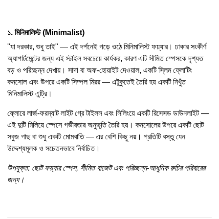
১. মিনিমালিস্ট (Minimalist)
"যা দরকার, শুধু তাই" — এই দর্শনেই গড়ে ওঠে মিনিমালিস্ট ফয়্যার। ঢাকার সংকীর্ণ
অ্যাপার্টমেন্টের জন্য এই স্টাইল সবচেয়ে কার্যকর, কারণ এটি সীমিত স্পেসকে দৃশ্যত
বড় ও পরিচ্ছন্ন দেখায়। সাদা বা অফ-হোয়াইট দেওয়াল, একটি স্লিম ফ্লোটিং
কনসোল এবং উপরে একটি সিম্পল মিরর — এটুকুতেই তৈরি হয় একটি নিখুঁত
মিনিমালিস্ট এন্ট্রি।
ফ্লোরে লার্জ-ফরম্যাট লাইট গ্রে টাইলস এবং সিলিংয়ে একটি রিসেসড ডাউনলাইট —
এই দুটি মিলিয়ে স্পেসে গভীরতার অনুভূতি তৈরি হয়। কনসোলের উপরে একটি ছোট
সবুজ গাছ বা শুধু একটি মোমবাতি — এর বেশি কিছু নয়। প্রতিটি বস্তু যেন
উদ্দেশ্যমূলক ও সচেতনভাবে নির্বাচিত।
উপযুক্ত: ছোট ফয়্যার স্পেস, সীমিত বাজেট এবং পরিচ্ছন্ন-আধুনিক রুচির পরিবারের
জন্য।