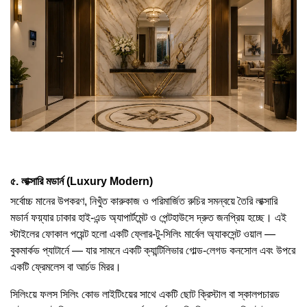
৫. লাক্সারি মডার্ন (Luxury Modern)
সর্বোচ্চ মানের উপকরণ, নিখুঁত কারুকাজ ও পরিমার্জিত রুচির সমন্বয়ে তৈরি লাক্সারি
মডার্ন ফয়্যার ঢাকার হাই-এন্ড অ্যাপার্টমেন্ট ও পেন্টহাউসে দ্রুত জনপ্রিয় হচ্ছে। এই
স্টাইলের ফোকাল পয়েন্ট হলো একটি ফ্লোর-টু-সিলিং মার্বেল অ্যাকসেন্ট ওয়াল —
বুকমার্কড প্যাটার্নে — যার সামনে একটি ক্যান্টিলিভার গোল্ড-লেগড কনসোল এবং উপরে
একটি ফ্রেমলেস বা আর্চড মিরর।
সিলিংয়ে ফলস সিলিং কোভ লাইটিংয়ের সাথে একটি ছোট ক্রিস্টাল বা স্কালপচারড