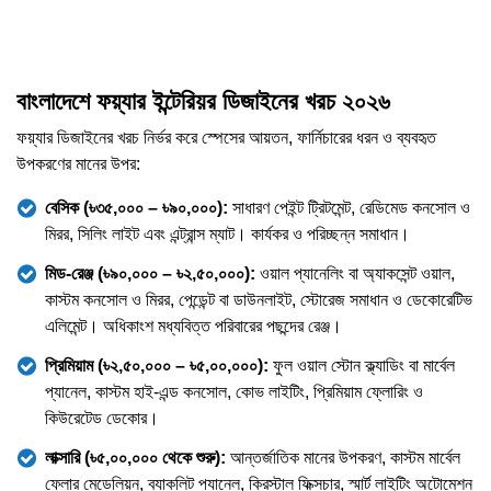
বাংলাদেশে ফয়্যার ইন্টেরিয়র ডিজাইনের খরচ ২০২৬
ফয়্যার ডিজাইনের খরচ নির্ভর করে স্পেসের আয়তন, ফার্নিচারের ধরন ও ব্যবহৃত
উপকরণের মানের উপর:
বেসিক (৳৩৫,০০০ – ৳৯০,০০০):
সাধারণ পেইন্ট ট্রিটমেন্ট, রেডিমেড কনসোল ও
মিরর, সিলিং লাইট এবং এন্ট্রান্স ম্যাট। কার্যকর ও পরিচ্ছন্ন সমাধান।
মিড-রেঞ্জ (৳৯০,০০০ – ৳২,৫০,০০০):
ওয়াল প্যানেলিং বা অ্যাকসেন্ট ওয়াল,
কাস্টম কনসোল ও মিরর, পেন্ডেন্ট বা ডাউনলাইট, স্টোরেজ সমাধান ও ডেকোরেটিভ
এলিমেন্ট। অধিকাংশ মধ্যবিত্ত পরিবারের পছন্দের রেঞ্জ।
প্রিমিয়াম (৳২,৫০,০০০ – ৳৫,০০,০০০):
ফুল ওয়াল স্টোন ক্ল্যাডিং বা মার্বেল
প্যানেল, কাস্টম হাই-এন্ড কনসোল, কোভ লাইটিং, প্রিমিয়াম ফ্লোরিং ও
কিউরেটেড ডেকোর।
লাক্সারি (৳৫,০০,০০০ থেকে শুরু):
আন্তর্জাতিক মানের উপকরণ, কাস্টম মার্বেল
ফ্লোর মেডেলিয়ন, ব্যাকলিট প্যানেল, ক্রিস্টাল ফিক্সচার, স্মার্ট লাইটিং অটোমেশন