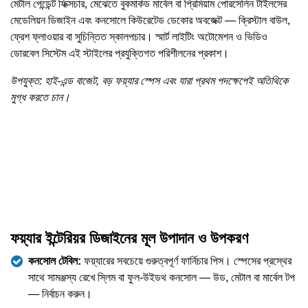
মেটাল পেন্ডেন্ট ফিক্সচার, মেঝেতে বুকমার্কড মার্বেল বা প্রিমিয়াম পোরসেলিন টাইলসের
মেডেলিয়ন ডিজাইন এবং কনসোলে কিউরেটেড ডেকোর অবজেক্ট — ক্রিস্টাল বাউল,
ফ্রেশ ফ্লাওয়ার বা সুচিন্তিত স্কালপচার। স্মার্ট লাইটিং অটোমেশন ও ভিডিও
ডোরবেল সিস্টেম এই স্টাইলের প্রযুক্তিগত পরিশীলনের প্রকাশ।
উপযুক্ত: হাই-এন্ড বাজেট, বড় ফয়্যার স্পেস এবং যারা প্রথম পদক্ষেপেই অতিথিকে
মুগ্ধ করতে চান।
ফয়্যার ইন্টেরিয়র ডিজাইনের মূল উপাদান ও উপকরণ
কনসোল টেবিল:
ফয়্যারের সবচেয়ে গুরুত্বপূর্ণ ফার্নিচার পিস। স্পেসের প্রস্থের
সাথে সামঞ্জস্য রেখে স্লিম বা ফুল-উইডথ কনসোল — উড, মেটাল বা মার্বেল টপ
— নির্বাচন করুন।