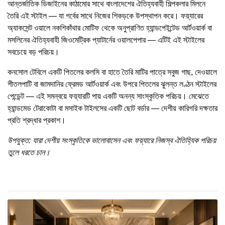
আন্তর্জাতিক ডিজাইনের কাঠামোর সাথে বাংলাদেশের ঐতিহ্যবাহী শিল্পকলার মিলনে
তৈরি এই স্টাইল — যা গর্বের সাথে নিজের শিকড়কে উপস্থাপন করে। ফয়্যারের
অ্যাকসেন্ট ওয়ালে নকশিকাঁথার মোটিফ থেকে অনুপ্রাণিত হ্যান্ডপেইন্টেড আর্টওয়ার্ক বা
মসলিনের ঐতিহ্যবাহী জিওমেট্রিক প্যাটার্নের ওয়ালপেপার — এটিই এই স্টাইলের
সবচেয়ে বড় পরিচয়।
কনসোল টেবিলে একটি পিতলের কলসি বা হাতে তৈরি মাটির পাত্রে সবুজ গাছ, দেওয়ালে
শীতলপাটি বা জামদানির ফ্রেমড আর্টওয়ার্ক এবং উপরে পিতলের ঝুলন্ত লণ্ঠন স্টাইলের
পেন্ডেন্ট — এই সমন্বয়ে ফয়্যারটি পায় একটি অনন্য সাংস্কৃতিক পরিচয়। মেঝেতে
হ্যান্ডমেড টেরাকোটা বা মসাইক টাইলসের একটি ছোট বর্ডার — দেশীয় কারিগরি দক্ষতার
প্রতি শ্রদ্ধার প্রকাশ।
উপযুক্ত: যারা দেশীয় সংস্কৃতিকে ভালোবাসেন এবং ফয়্যারে নিজস্ব ঐতিহ্যিক পরিচয়
তুলে ধরতে চান।