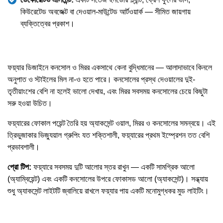
কিউরেটেড অবজেক্ট বা দেওয়াল-মাউন্টেড আর্টওয়ার্ক — সীমিত জায়গায়
ব্যক্তিত্বের প্রকাশ।
ফয়্যার ডিজাইনে কনসোল ও মিরর একসাথে কেনা বুদ্ধিমানের — আলাদাভাবে কিনলে
অনুপাত ও স্টাইলের মিল না-ও হতে পারে। কনসোলের প্রস্থ দেওয়ালের দুই-
তৃতীয়াংশের বেশি না হলেই ভালো দেখায়, এবং মিরর সবসময় কনসোলের চেয়ে কিছুটা
সরু হওয়া উচিত।
ফয়্যারের ফোকাল পয়েন্ট তৈরি হয় অ্যাকসেন্ট ওয়াল, মিরর ও কনসোলের সমন্বয়ে। এই
ত্রিভুজাকার ভিজ্যুয়াল গ্রুপিং যত শক্তিশালী, ফয়্যারের প্রথম ইম্প্রেশন তত বেশি
প্রভাবশালী।
প্রো টিপ:
ফয়্যারে সবসময় দুটি আলোর স্তর রাখুন — একটি সামগ্রিক আলো
(অ্যাম্বিয়েন্ট) এবং একটি কনসোলের উপরে ফোকাসড আলো (অ্যাকসেন্ট)। সন্ধ্যায়
শুধু অ্যাকসেন্ট লাইটটি জ্বালিয়ে রাখলে ফয়্যার পায় একটি মনোমুগ্ধকর মুড লাইটিং।