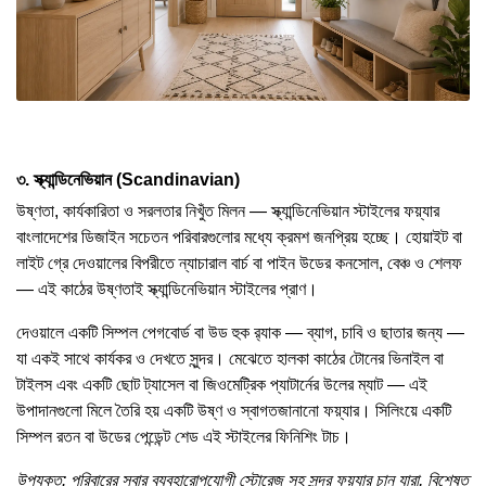
৩. স্ক্যান্ডিনেভিয়ান (Scandinavian)
উষ্ণতা, কার্যকারিতা ও সরলতার নিখুঁত মিলন — স্ক্যান্ডিনেভিয়ান স্টাইলের ফয়্যার
বাংলাদেশের ডিজাইন সচেতন পরিবারগুলোর মধ্যে ক্রমশ জনপ্রিয় হচ্ছে। হোয়াইট বা
লাইট গ্রে দেওয়ালের বিপরীতে ন্যাচারাল বার্চ বা পাইন উডের কনসোল, বেঞ্চ ও শেলফ
— এই কাঠের উষ্ণতাই স্ক্যান্ডিনেভিয়ান স্টাইলের প্রাণ।
দেওয়ালে একটি সিম্পল পেগবোর্ড বা উড হুক র‌্যাক — ব্যাগ, চাবি ও ছাতার জন্য —
যা একই সাথে কার্যকর ও দেখতে সুন্দর। মেঝেতে হালকা কাঠের টোনের ভিনাইল বা
টাইলস এবং একটি ছোট ট্যাসেল বা জিওমেট্রিক প্যাটার্নের উলের ম্যাট — এই
উপাদানগুলো মিলে তৈরি হয় একটি উষ্ণ ও স্বাগতজানানো ফয়্যার। সিলিংয়ে একটি
সিম্পল রতন বা উডের পেন্ডেন্ট শেড এই স্টাইলের ফিনিশিং টাচ।
উপযুক্ত: পরিবারের সবার ব্যবহারোপযোগী স্টোরেজ সহ সুন্দর ফয়্যার চান যারা, বিশেষত