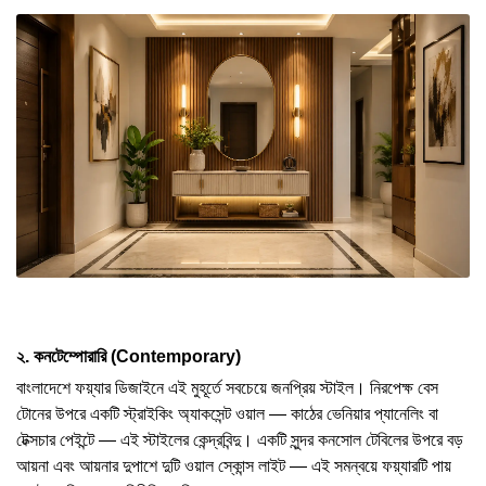
২. কনটেম্পোরারি (Contemporary)
বাংলাদেশে ফয়্যার ডিজাইনে এই মুহূর্তে সবচেয়ে জনপ্রিয় স্টাইল। নিরপেক্ষ বেস
টোনের উপরে একটি স্ট্রাইকিং অ্যাকসেন্ট ওয়াল — কাঠের ভেনিয়ার প্যানেলিং বা
টেক্সচার পেইন্টে — এই স্টাইলের কেন্দ্রবিন্দু। একটি সুন্দর কনসোল টেবিলের উপরে বড়
আয়না এবং আয়নার দুপাশে দুটি ওয়াল স্কোন্স লাইট — এই সমন্বয়ে ফয়্যারটি পায়