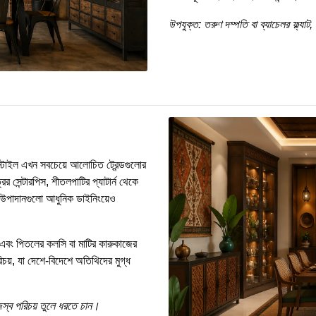
উপযুক্ত: তরুণ দম্পতি বা ব্যাচেলর ফ্ল্যাট
্টাইল এখন সবচেয়ে আলোচিত ট্রেন্ডগুলোর
 সেন্টারপিস, শীতলপাটির প্যাটার্ন থেকে
ই উপাদানগুলো আধুনিক ডাইনিংয়েও
ন এবং পিতলের কলসি বা মাটির কারুকাজের
চয়, যা দেশে-বিদেশে অতিথিদের মুগ্ধ
জস্ব পরিচয় তুলে ধরতে চান।