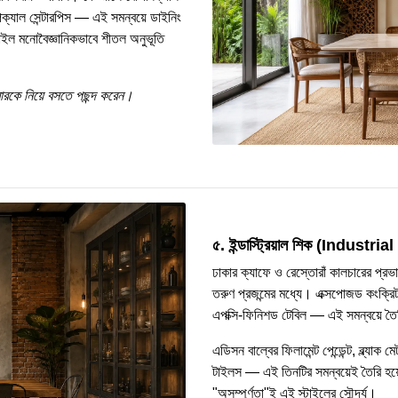
িক্যাল সেন্টারপিস — এই সমন্বয়ে ডাইনিং
টাইল মনোবৈজ্ঞানিকভাবে শীতল অনুভূতি
িবারকে নিয়ে বসতে পছন্দ করেন।
৫. ইন্ডাস্ট্রিয়াল শিক (Industri
ঢাকার ক্যাফে ও রেস্তোরাঁ কালচারের প্রভ
তরুণ প্রজন্মের মধ্যে। এক্সপোজড কংক্রিট 
এপক্সি-ফিনিশড টেবিল — এই সমন্বয়ে তৈ
এডিসন বাল্বের ফিলামেন্ট পেন্ডেন্ট, ব্ল্য
টাইলস — এই তিনটির সমন্বয়েই তৈরি হয়ে য
"অসম্পূর্ণতা"ই এই স্টাইলের সৌন্দর্য।