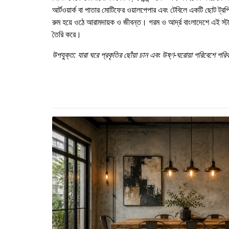
আর্টওয়ার্ক বা পাতার মোটিফের ওয়ালপেপার এবং টেবিলে একটি ছোট ট্রপ
রুম হয়ে ওঠে আরামদায়ক ও জীবন্ত। গরম ও আর্দ্র বাংলাদেশে এই স্
তৈরি করে।
উপযুক্ত: যারা ঘরে প্রকৃতির ছোঁয়া চান এবং উষ্ণ-ঘরোয়া পরিবেশে পর