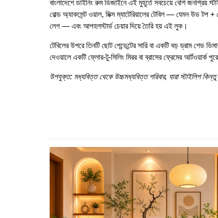
বাংলাদেশে ডাইনিং রুম ডিজাইনে এই মুহূর্তে সবচেয়ে বেশি জনপ্রিয় 
বোল্ড অ্যাকসেন্ট ওয়াল, মিক্স ম্যাটেরিয়ালের টেবিল — যেমন উড টপ 
লেগ — এবং আপহলস্টার্ড চেয়ার দিয়ে তৈরি হয় এই লুক।
টেবিলের উপরে তিনটি ছোট পেন্ডেন্টের সারি বা একটি বড় ড্রাম শেড ডি
দেওয়ালে একটি ফ্লোর-টু-সিলিং মিরর বা ব্রাসের ফ্রেমের আর্টওয়ার্ক 
উপযুক্ত: মধ্যবিত্ত থেকে উচ্চমধ্যবিত্ত পরিবার, যারা স্টাইলিশ কিন্