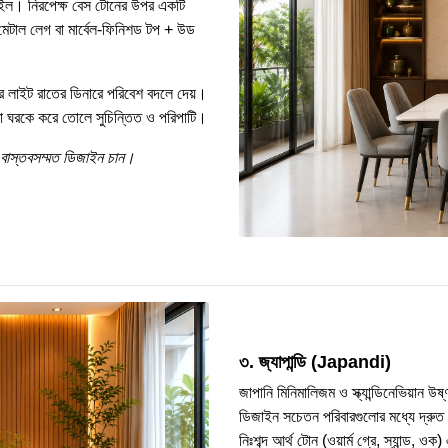
স্টাইল। নিরপেক্ষ বেস টোনের উপর একটি
+ মেটাল লেগ বা মার্বেল-ফিনিশড টপ + উড
মার লাইট রাতের ডিনারে পরিবেশ বদলে দেয়।
পুরো ঘরকে করে তোলে সুচিন্তিত ও পরিপাটি।
তু বাস্তবসম্মত ডিজাইন চান।
৩. জ্যাপান্ডি (Japandi)
জাপানি মিনিমালিজম ও স্ক্যান্ডিনেভিয়ান উষ
ডিজাইন সচেতন পরিবারগুলোর মধ্যে দ্রুত জ
নিঃশব্দ আর্থ টোন (ওয়ার্ম গ্রে, স্যান্ড