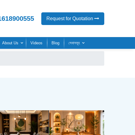
1618900555
Request for Quotation
About Us
Videos
Blog
সেবাসমূহ