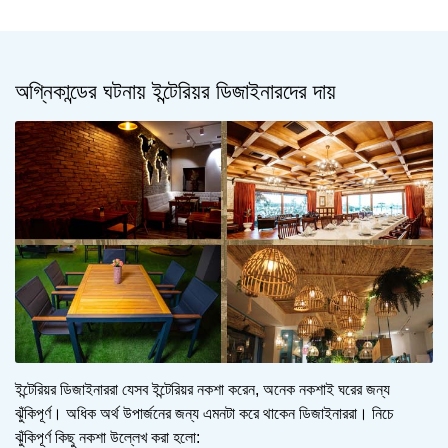
অগ্নিকান্ডের ঘটনায় ইন্টেরিয়র ডিজাইনারদের দায়
ইন্টেরিয়র ডিজাইনাররা যেসব ইন্টেরিয়র নকশা করেন, অনেক নকশাই ঘরের জন্য
ঝুঁকিপূর্ণ। অধিক অর্থ উপার্জনের জন্য এমনটা করে থাকেন ডিজাইনাররা। নিচে
ঝুঁকিপূর্ণ কিছু নকশা উল্লেখ করা হলো: